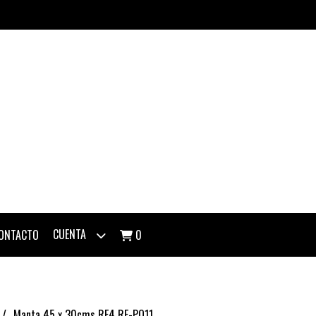
CUENTA
ONTACTO
0
Manta 45 x 30cms RF4 RF-PO11