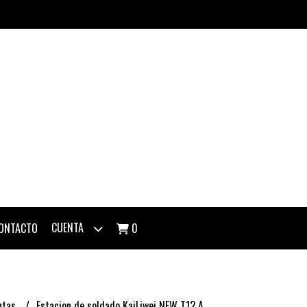
CUENTA
ONTACTO
0
ntas
Estacion de soldado KaiLiwei NEW T12 A