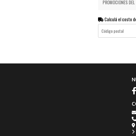
PROMOCIONES DEL D
Calculá el costo d
N
C