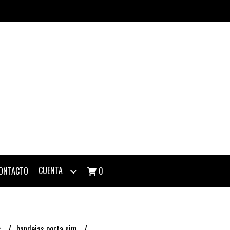
CUENTA
ONTACTO
0
s
bandejas porta sim