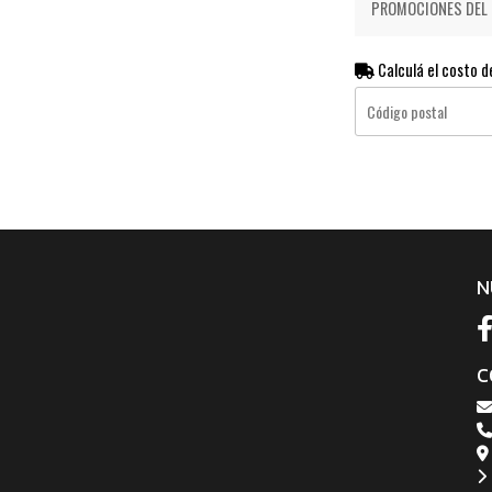
PROMOCIONES DEL D
Calculá el costo d
N
C