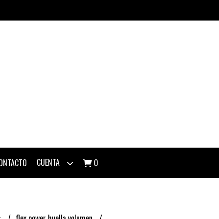
CUENTA
ONTACTO
0
s
flex power huella volumen