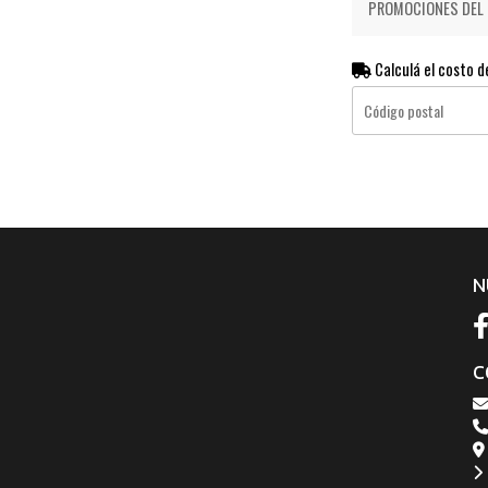
PROMOCIONES DEL D
Calculá el costo d
N
C