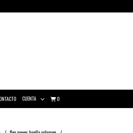
CUENTA
ONTACTO
0
s
flex power huella volumen