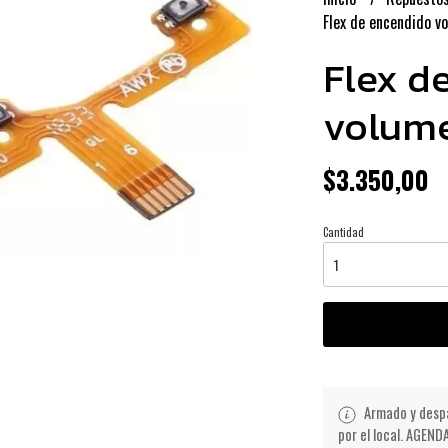
Flex de encendido v
Flex d
volum
$3.350,00
Cantidad
Armado y despa
por el local. AGE