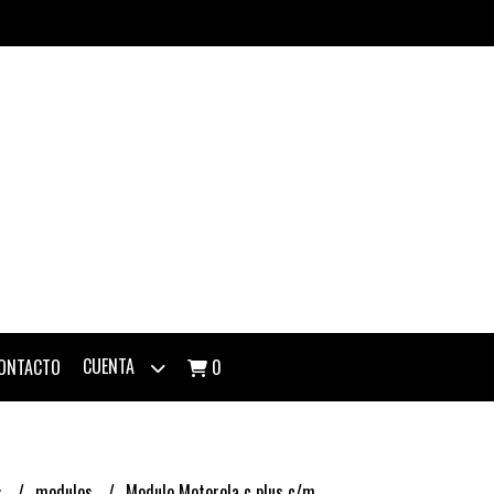
CUENTA
ONTACTO
0
s
modulos
Modulo Motorola c plus c/m