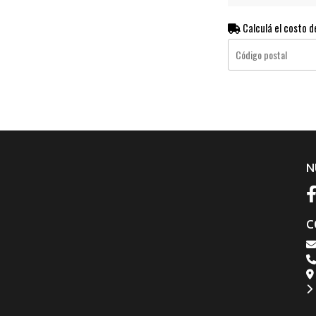
Calculá el costo d
N
C