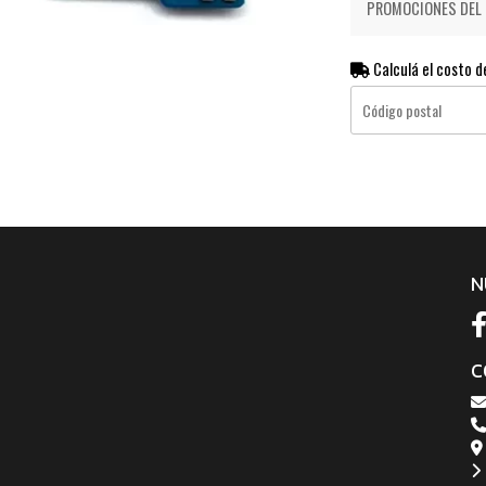
PROMOCIONES DEL D
Calculá el costo d
N
C